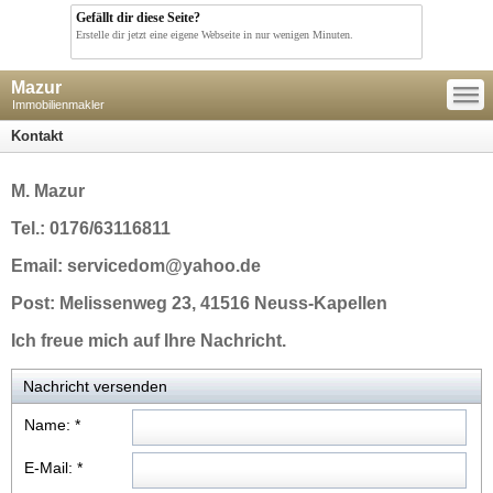
Gefällt dir diese Seite?
Erstelle dir jetzt eine eigene Webseite in nur wenigen Minuten.
—
Mazur
—
—
Immobilienmakler
Kontakt
M. Mazur
Tel.: 0176/63116811
Email: servicedom@yahoo.de
Post: Melissenweg 23, 41516 Neuss-Kapellen
Ich freue mich auf Ihre Nachricht.
Nachricht versenden
Name:
*
E-Mail:
*