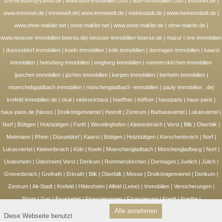
|servicedom@yahoo.de | www.dom-immobilien.com | dom-ommobilien.com | immonet.de |
www.immonet.de | immowelt.de| www.immowelt.de | meinestadt.de | www.meinestdadt.de |
www.ohne-makler.net | ohne-makler.net | www.ohne-makler.de | ohne-makler.de |
www.neusser-immobilien-boerse.de| neusser-immobilien-boerse.de | mazur | nrw immobilien
| duesseldorf immobilien | koeln immobilien | köln immobilien | dormagen immobilien | kaarst
immobilien | heinsberg immobilien | wegberg immobilien | rommerskirchen immobilien
|juechen immobilien | jüchen immobilien | kerpen immobilien | berheim immobilien |
moenchebgaldbach immobilien | mönchengladbach -immobilien | pauly immobilien . de|
krefeld immobilien de | okal | viebrockhaus | hoeffner | höffner | hausparis | haus-paris |
haus-paris.de |Neuss | Dreikönigenviertel | Heerdt | Zentrum | Barbaraviertel | Lukasviertel |
Norf | Büttgen | Holzbüttgen | Furth | Wevelinghofen | Kleinenbroich | Vorst | Bilk | Oberbilk |
Mettmann | Rhein | Düsseldorf | Kaarst | Büttgen | Holzbüttgen | Korschenbroich | Norf |
Lukasviertel | Kleinenbroich | Köln | Koeln | Moenchengladbach | Mönchengladbacg | Norf |
Uedesheim | Üdesheim| Vorst | Derikum | Rommerskirchen | Dormagen | Juelich | Jülich |
Grevenbroich | Grefrath | Erkrath | Bilk | Oberbilk | Messe | Dreikönigenviertel | Derikum |
Zentrum | Alt-Stadt | Krefeld | Hildesheim | Alfeld (Leine) | Immobilien | Versicherungen |
Strom | Gas | Exoskelett | Finanzierungen | Finanzierung | Kredit | Kredite |
Alle annehmen
www.erstehilfekurs-duesseldorf.de | www.erstehilfekurs-neuss.de | www.erstehilfekurs-
Diese Webseite benutzt